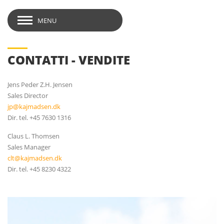
MENU
CONTATTI - VENDITE
Jens Peder Z.H. Jensen
Sales Director
jp@kajmadsen.dk
Dir. tel. +45 7630 1316
Claus L. Thomsen
Sales Manager
clt@kajmadsen.dk
Dir. tel. +45 8230 4322