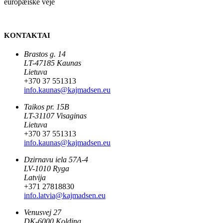
KONTAKTAI
Brastos g. 14
LT-47185 Kaunas
Lietuva
+370 37 551313
info.kaunas@kajmadsen.eu
Taikos pr. 15B
LT-31107 Visaginas
Lietuva
+370 37 551313
info.kaunas@kajmadsen.eu
Dzirnavu iela 57A-4
LV-1010 Ryga
Latvija
+371 27818830
info.latvia@kajmadsen.eu
Venusvej 27
DK-6000 Kolding